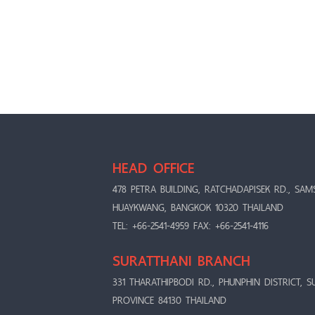
HEAD OFFICE
478 PETRA BUILDING, RATCHADAPISEK RD., SAM
HUAYKWANG, BANGKOK 10320 THAILAND
TEL: +66-2541-4959 FAX: +66-2541-4116
SURATTHANI BRANCH
331 THARATHIPBODI RD., PHUNPHIN DISTRICT, S
PROVINCE 84130 THAILAND