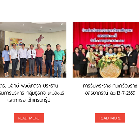
ดร. วิจักษ์ พงษ์เภตรา ประธาน
การรับพระราชทานเครื่องราช
มการบริหาร กลุ่มธุรกิจ เหมืองแร่
อิสริยาภรณ์ ลว.13-7-2559
และท่าเรือ เซ้าเทิร์นกรุ๊ป
READ MORE
READ MORE